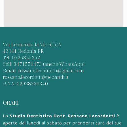
Via Leonardo da Vinci, 5/A
43041 Bedonia PR
Tel: 0525825252
Cell: 3471551473 (anche WhatsApp)
Email: rossano.lecordetti@gmail.com
rossano.lecordetti@pec.andi.it
P.IVA: 02938360340
ORARI
Lo
Studio Dentistico Dott. Rossano Lecordetti
è
aperto dal lunedì al sabato per prendersi cura del tuo